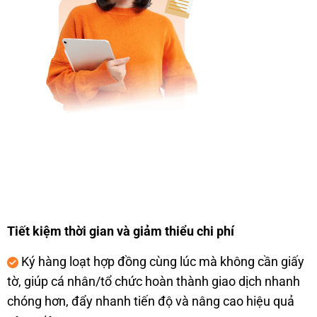
Tiết kiệm thời gian v
à gi
ảm thiểu chi ph
í
K
ý hàng lo
ạt hợp
đ
ồng c
ùng lúc mà không c
ần giấy
tờ, gi
úp cá nhân/t
ổ chức ho
àn thành giao d
ịch nhanh
ch
óng h
ơn, đ
ẩy nhanh tiến
đ
ộ v
à nâng cao hi
ệu quả