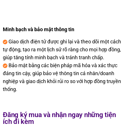
Minh b
ạch v
à b
ảo mật th
ông tin
Giao d
ịch
đi
ện tử
đư
ợc ghi lại v
à theo dõi m
ột c
ách
t
ự
đ
ộng, tạo ra một lịch sử r
õ ràng cho m
ọi hợp
đ
ồng,
gi
úp t
ăng t
ính minh b
ạch v
à tránh tranh ch
ấp.
B
ảo mật bằng c
ác bi
ện ph
áp mã hóa và xác th
ực
đ
áng tin c
ậy, gi
úp b
ảo vệ th
ông tin cá nhân/doanh
nghi
ệp v
à giao d
ịch khỏi rủi ro so với hợp
đ
ồng truyền
thống.
Đăng ký mua và nhận ngay những tiện
ích đi kèm