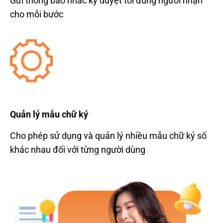
G
ửi th
ông báo nh
ắc k
ý duy
ệt tới
đ
úng ng
ư
ời nhận
cho mỗi b
ư
ớc
Quản l
ý m
ẫu chữ k
ý
Cho phép s
ử dụng và quản ly
́ nhi
ều mẫu chữ k
ý s
ố
kh
ác nhau
đ
ối v
ới t
ừng ng
ư
ời d
ùng