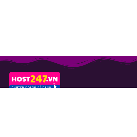
CÔNG TY CỔ PHẦN
CAFESANGTAO
Mã số thuế: 0103664757
Số 10 ngách 24 ngõ 133 Nguyễn
Phong Sắc, phường Nghĩa Đô, TP.
Hà Nội