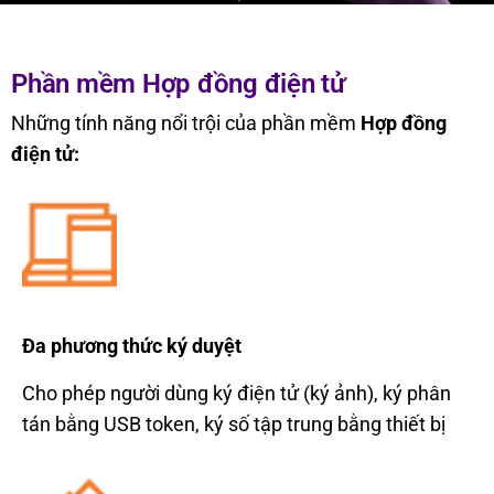
Phần mềm Hợp đồng điện tử
C11. Phần mềm Hợp đồng điện tử
Trang chủ
Những tính năng nổi trội của phần mềm
Hợp đồng
điện tử:
Đa phương th
ức k
ý duy
ệt
Cho phép ng
ười dùng k
ý
đi
ện tử (k
ý
ảnh), k
ý phân
tán b
ằng USB token, k
ý s
ố tập trung bằng thiết bị