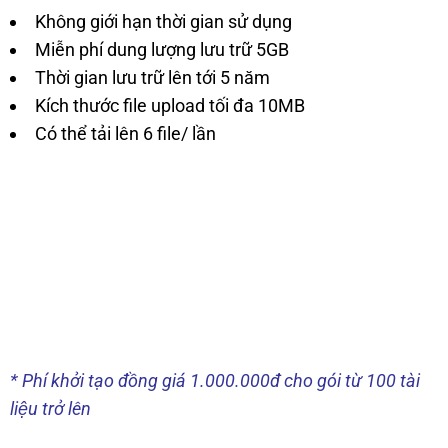
Không gi
ới hạn thời gian sử dụng
Miễn ph
í dung l
ư
ợng l
ưu tr
ữ 5GB
Thời gian l
ưu tr
ữ l
ên t
ới 5 năm
K
ích th
ư
ớc file upload tối
đa 10MB
Có th
ể tải lên 6 file/ lần
* Phí kh
ởi tạo đ
ồng giá 1.000.000
đ cho gói từ 100 tài
li
ệu tr
ở l
ên