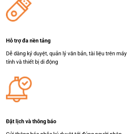
Hỗ trợ
đa n
ền tảng
D
ễ dàng ký duy
ệt, quản l
ý v
ăn b
ản, t
ài li
ệu tr
ên máy
tính và thi
ết bị di
đ
ộng
Đ
ặt lịch v
à thông báo