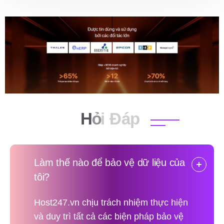
H
ỏ
i
Đ
á
p
Làm thế nào để bảo vệ dữ liệu của
tôi?
Host247.vn chịu trách nhiệm thực hiện
và duy trì tất cả các biện pháp bảo vệ