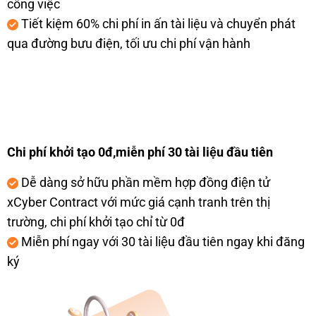
c
ông vi
ệc
Tiết kiệm 60% chi phí in ấn t
ài li
ệu v
à chuy
ển ph
át
qua
đư
ờng b
ưu đi
ện, tối
ưu chi ph
í v
ận h
ành
Chi phí kh
ởi tạo 0đ,mi
ễn phí 30 tài liệu
đ
ầu tiên
D
ễ dàng s
ở hữu ph
ần mềm h
ợp đ
ồng
đi
ện t
ử
xCyber
Contract với mức giá cạnh tranh tr
ên thị
tr
ường, chi phí khởi tạo chỉ từ 0đ
Mi
ễn phí ngay v
ới 30 tài li
ệu
đ
ầu tiên ngay khi
đăng
k
ý