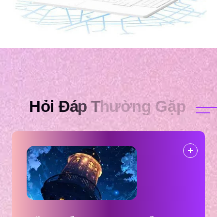
H
ỏ
i
Đ
á
p
T
h
ư
ờ
n
g
G
ặ
p