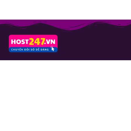
CÔNG TY CỔ PHẦN
CAFESANGTAO
Mã số thuế: 0103664757
Số 10 ngách 24 ngõ 133 Nguyễn
Phong Sắc, phường Nghĩa Đô, TP.
Hà Nội
Hỗ trợ
Yêu cầu hỗ trợ
Kiến thức