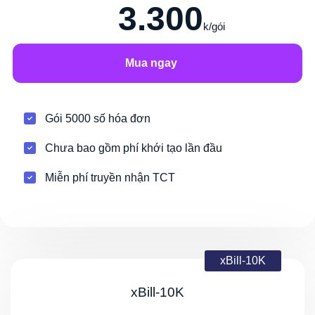
3.300
k/gói
Mua ngay
Gói 5000 số hóa đơn
Chưa bao gồm phí khới tạo lần đầu
Miễn phí truyền nhận TCT
xBill-10K
xBill-10K