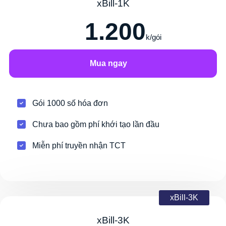
xBill-1K
1.200
k/gói
Mua ngay
Gói 1000 số hóa đơn
Chưa bao gồm phí khới tạo lần đầu
Miễn phí truyền nhận TCT
xBill-3K
xBill-3K