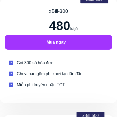
xBill-300
480
k/gói
Mua ngay
Gói 300 số hóa đơn
Chưa bao gồm phí khới tạo lần đầu
Miễn phí truyền nhận TCT
xBill-500