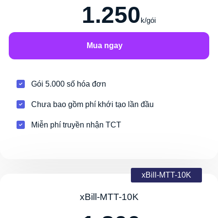
1.250
k/gói
Mua ngay
Gói 5.000 số hóa đơn
Chưa bao gồm phí khới tạo lần đầu
Miễn phí truyền nhận TCT
xBill-MTT-10K
xBill-MTT-10K