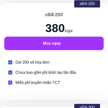
xBill-200
xBill-200
380
k/gói
Mua ngay
Gói 200 số hóa đơn
Chưa bao gồm phí khới tạo lần đầu
Miễn phí truyền nhận TCT
xBill-300