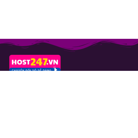
CÔNG TY CỔ PHẦN
CAFESANGTAO
Mã số thuế: 0103664757
Số 10 ngách 24 ngõ 133 Nguyễn
Phong Sắc, phường Nghĩa Đô, TP.
Hà Nội
Hỗ trợ