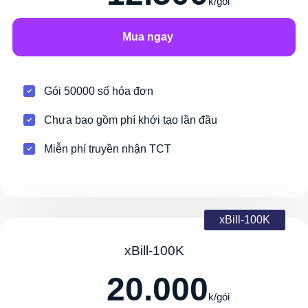
k/gói
Mua ngay
Gói 50000 số hóa đơn
Chưa bao gồm phí khới tạo lần đầu
Miễn phí truyền nhận TCT
xBill-100K
xBill-100K
20.000
k/gói