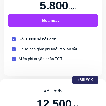
5.800
k/gói
Mua ngay
Gói 10000 số hóa đơn
Chưa bao gồm phí khới tạo lần đầu
Miễn phí truyền nhận TCT
xBill-50K
xBill-50K
12.500