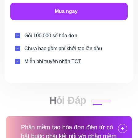
Mua ngay
Gói 100.000 số hóa đơn
Chưa bao gồm phí khới tạo lần đầu
Miễn phí truyền nhận TCT
H
ỏ
i
Đ
á
p
Phần mềm tạo hóa đơn điện tử có
bắt buộc phải kết nối với phần mềm