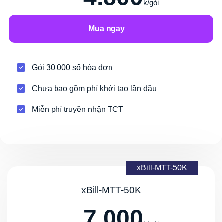
k/gói
Mua ngay
Gói 30.000 số hóa đơn
Chưa bao gồm phí khới tạo lần đầu
Miễn phí truyền nhận TCT
xBill-MTT-50K
xBill-MTT-50K
7.000