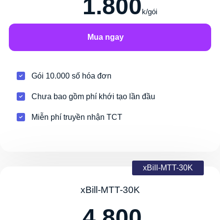
1.800
k/gói
Mua ngay
Gói 10.000 số hóa đơn
Chưa bao gồm phí khới tạo lần đầu
Miễn phí truyền nhận TCT
xBill-MTT-30K
xBill-MTT-30K
4.800