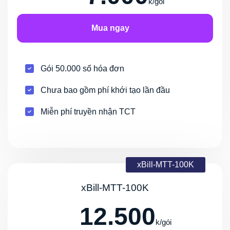
k/gói
Mua ngay
Gói 50.000 số hóa đơn
Chưa bao gồm phí khới tạo lần đầu
Miễn phí truyền nhận TCT
xBill-MTT-100K
xBill-MTT-100K
12.500
k/gói