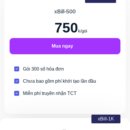
xBill-500
750
k/gói
Mua ngay
Gói 300 số hóa đơn
Chưa bao gồm phí khới tạo lần đầu
Miễn phí truyền nhận TCT
xBill-1K