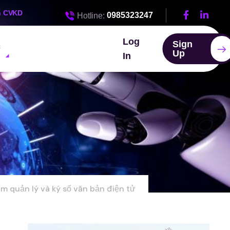
n CVKD
0985323247
Hotline:
Log
Sign
c
Up
In
m quản lý và ký số văn bản điện tử