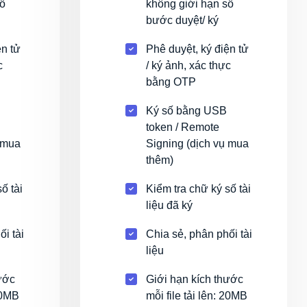
số
không giới hạn số
bước duyệt/ ký
ện tử
Phê duyệt, ký điện tử
c
/ ký ảnh, xác thực
bằng OTP
Ký số bằng USB
token / Remote
 mua
Signing (dịch vụ mua
thêm)
ố tài
Kiểm tra chữ ký số tài
liệu đã ký
i tài
Chia sẻ, phân phối tài
liệu
ước
Giới hạn kích thước
 20MB
mỗi file tải lên: 20MB