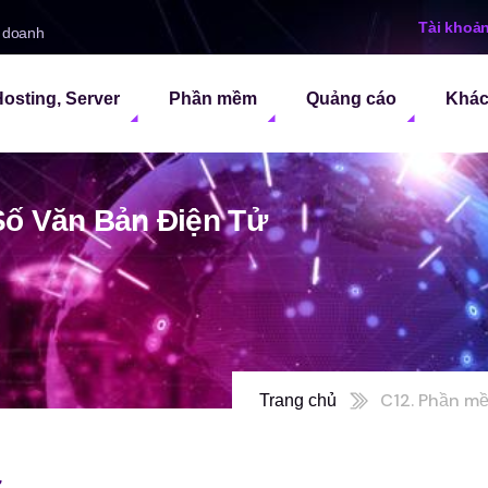
Tài khoả
h doanh
osting, Server
Phần mềm
Quảng cáo
Khá
ố Văn Bản Điện Tử
C12. Phần mề
Trang chủ
ử