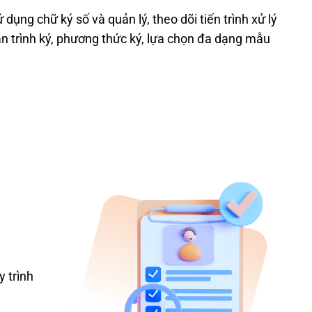
ử dụng chữ ky
́ số và quản lý, theo dõi tiến trình x
ử ly
ần trình ky
́, ph
ương thức ky
́, l
ựa chọn đa dạng m
ẫu
y trình