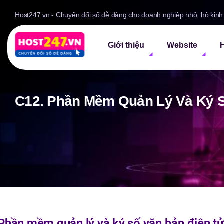
Host247.vn - Chuyển đổi số dễ dàng cho doanh nghiệp nhỏ, hộ kin
Giới thiệu
Website
H
C12. Phần Mềm Quản Lý Và Ký S
Phần mềm quản lý và ký số văn bản điện t