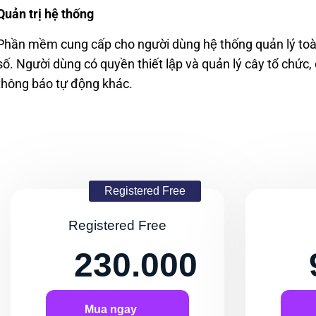
Qu
ản trị hệ thống
Ph
ầ
n m
ề
m
cung c
ấp cho ng
ười dùng h
ệ thống quản ly
́ to
số. Ng
ười dùng có quy
ền thiết lập và quản ly
́ cây tổ ch
ức,
thông báo t
ự đ
ộng khác.
Registered Free
Registered Free
230.000
Mua ngay