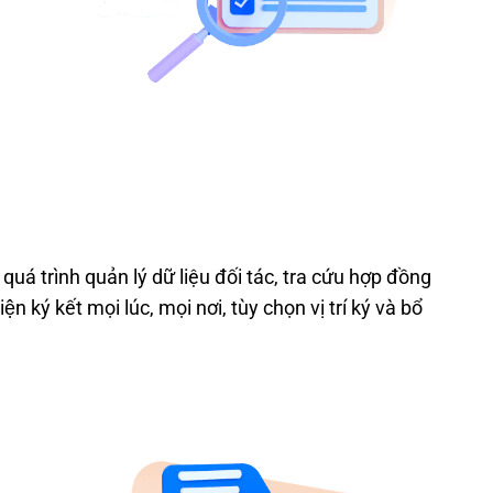
quá trình quản ly
́ d
ữ liệu
đ
ối tác, tra c
ứu hợp đ
ồng
i
ện ky
́ kết mọi lúc, mọi n
ơi, tùy chọn vị trí ky
́ và bổ