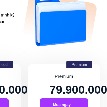
trình ky
các
nced
Premium
Premium
0.000
79.900.00
Mua ngay