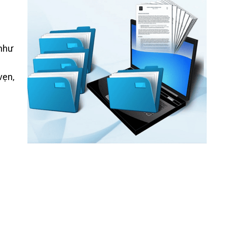
nh
ư
v
ẹn,