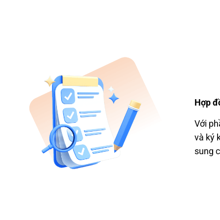
H
ợp
đ
V
ới
ph
và ky
́
sung c