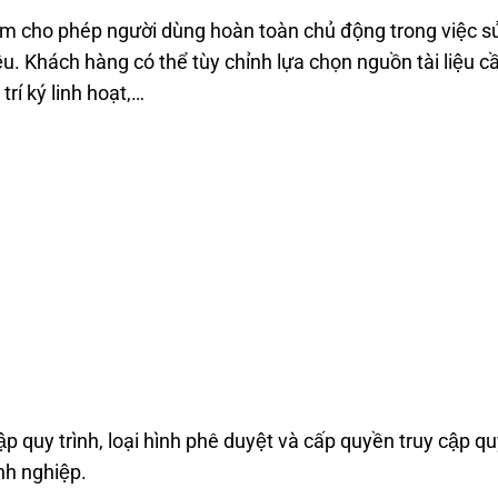
m
cho phép ng
ười dùng hoàn toàn chủ đ
ộng trong việc s
iệu. Khách hàng có thể tùy chỉnh l
ựa chọn ngu
ồn tài liệu c
vị trí ký linh hoạt,…
lập quy trình, loại hình phê duyệt và cấp quyền truy cập qu
nh nghiệp.