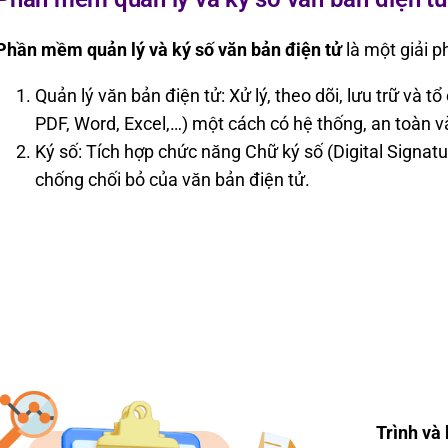
Ph
ần mềm quản l
ý và ký s
ố v
ăn b
ản đ
i
ện tử
l
à m
ột giải p
Quản l
ý v
ăn b
ản đ
i
ện tử: Xử l
ý, theo dõi, l
ưu tr
ữ v
à t
ổ 
PDF, Word, Excel,…) m
ột c
ách có h
ệ thống, an to
àn v
K
ý s
ố: T
ích h
ợp chức n
ăng Ch
ữ k
ý s
ố (Digital Signat
chống chối bỏ của v
ăn b
ản
đi
ện tử.
Trình và