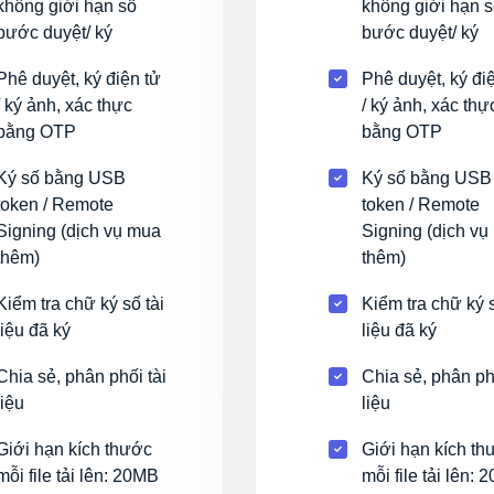
không giới hạn số
không giới hạn 
bước duyệt/ ký
bước duyệt/ ký
Phê duyệt, ký điện tử
Phê duyệt, ký đi
/ ký ảnh, xác thực
/ ký ảnh, xác thự
bằng OTP
bằng OTP
Ký số bằng USB
Ký số bằng USB
token / Remote
token / Remote
Signing (dịch vụ mua
Signing (dịch vụ
thêm)
thêm)
Kiểm tra chữ ký số tài
Kiểm tra chữ ký s
liệu đã ký
liệu đã ký
Chia sẻ, phân phối tài
Chia sẻ, phân phố
liệu
liệu
Giới hạn kích thước
Giới hạn kích th
mỗi file tải lên: 20MB
mỗi file tải lên: