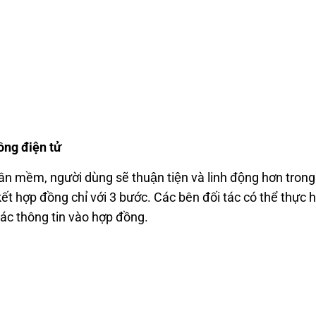
ồng
đi
ện tử
ầ
n m
ề
m
, người dùng sẽ thu
ận tiện và linh
đ
ộng h
ơn trong 
 kết h
ợp đ
ồng chỉ v
ới 3 bước. Các b
ên
đ
ối tác có thể th
ực h
ác thông tin vào h
ợp đ
ồng.