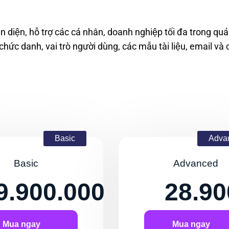
àn diện, hỗ tr
ợ các cá nh
ân, doanh nghiệp tối
đa trong quá 
 chức danh, vai trò người dùng, các m
ẫu tài liệu, email và 
Basic
Adva
Basic
Advanced
9.900.000
28.90
Mua ngay
Mua ngay