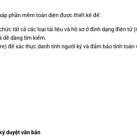
h
áp ph
ần mềm to
àn di
ện
đư
ợc thiết kế
đ
ể:
chức tất cả c
ác lo
ại t
ài li
ệu v
à h
ồ s
ơ
ở
đ
ịnh dạng
đi
ện tử (
à d
ễ d
àng tìm ki
ếm.
ure)
đ
ể x
ác th
ực danh t
ính ng
ư
ời k
ý và
đ
ảm bảo t
ính toàn 
 ký duy
ệt v
ăn b
ản