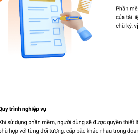
Ph
ầ
n m
ề
của tài l
ch
ữ ky
́, 
Quy trình nghi
ệp vụ
Khi s
ử dụng
ph
ầ
n m
ề
m
, người dùng sẽ được quy
ền thiết 
phù h
ợp với từng đ
ối t
ượng, c
ấp bậc khác nhau trong doa