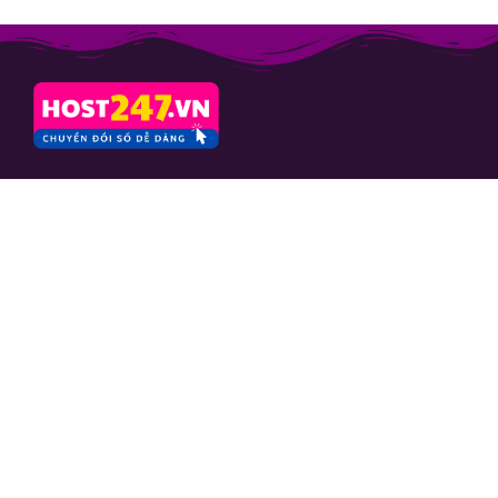
CÔNG TY CỔ PHẦN
CAFESANGTAO
Mã số thuế: 0103664757
Số 10 ngách 24 ngõ 133 Nguyễn
Phong Sắc, phường Nghĩa Đô, TP.
Hà Nội
Hỗ trợ
Yêu cầu hỗ trợ
Kiến thức