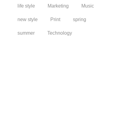
life style
Marketing
Music
new style
Print
spring
summer
Technology