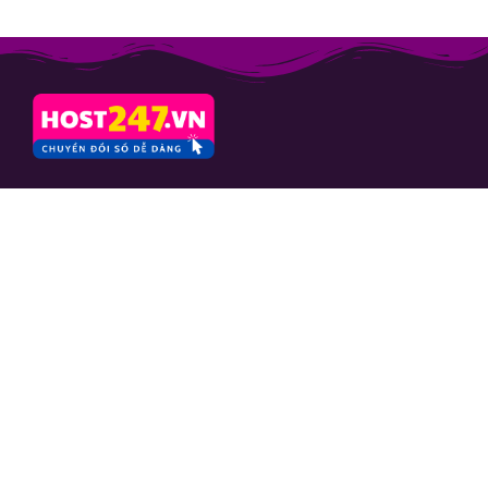
CÔNG TY CỔ PHẦN
CAFESANGTAO
Mã số thuế: 0103664757
Số 10 ngách 24 ngõ 133 Nguyễn
Phong Sắc, phường Nghĩa Đô, TP.
Hà Nội
Hỗ trợ
Yêu cầu hỗ trợ
Kiến thức