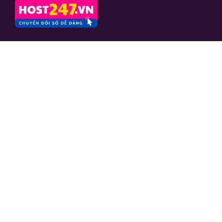
CÔNG TY CỔ PHẦN
CAFESANGTAO
Mã số thuế: 0103664757
Số 10 ngách 24 ngõ 133 Nguyễn
Phong Sắc, phường Nghĩa Đô, TP.
Hà Nội
Hỗ trợ
Yêu cầu hỗ trợ
Kiến thức
Hỗ trợ
Quy trình làm việc với